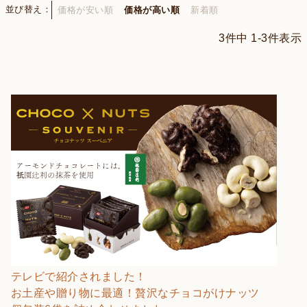
並び替え
価格が安い順
価格が高い順
新着順
3
件中
1
-
3
件表示
テレビで紹介されました！
お土産や贈り物に最適！贅沢なチョコがけナッツ