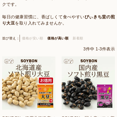
クです。
毎日の健康習慣に、香ばしくて食べやすい
ぴぃきち堂の煎
り大豆
を取り入れてみませんか。
並び替え
価格が安い順
価格が高い順
新着順
3
件中
1
-
3
件表示