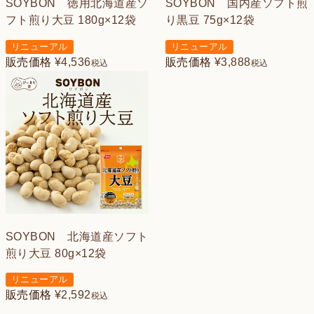
SOYBON 徳用北海道産ソ
SOYBON 国内産ソフト煎
フト煎り大豆 180g×12袋
り黒豆 75g×12袋
リニューアル
リニューアル
販売価格
¥
4,536
販売価格
¥
3,888
税込
税込
SOYBON 北海道産ソフト
煎り大豆 80g×12袋
リニューアル
販売価格
¥
2,592
税込