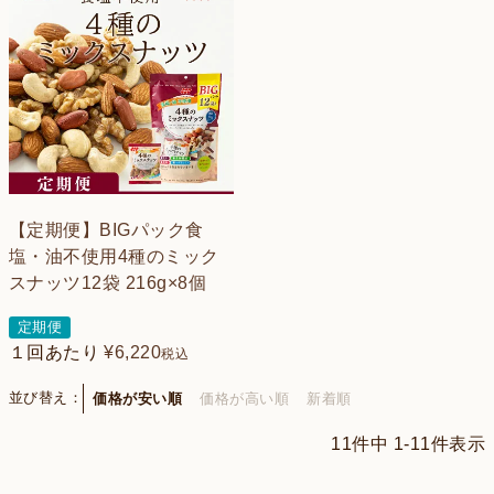
【定期便】BIGパック食
塩・油不使用4種のミック
スナッツ12袋 216g×8個
定期便
１回あたり
¥
6,220
税込
並び替え
価格が安い順
価格が高い順
新着順
11
件中
1
-
11
件表示