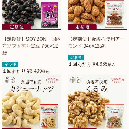
【定期便】SOYBON 国内
【定期便】食塩不使用アー
産ソフト煎り黒豆 75g×12
モンド 94g×12袋
袋
定期便
１回あたり
¥
4,665
定期便
税込
１回あたり
¥
3,499
税込