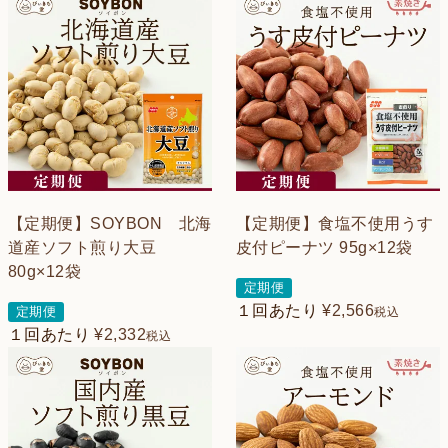
【定期便】SOYBON 北海
【定期便】食塩不使用うす
道産ソフト煎り大豆
皮付ピーナツ 95g×12袋
80g×12袋
定期便
１回あたり
¥
2,566
定期便
税込
１回あたり
¥
2,332
税込