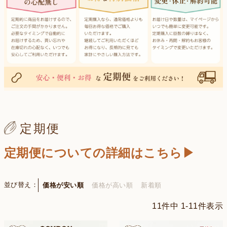
定期便
定期便についての詳細はこちら▶
並び替え
価格が安い順
価格が高い順
新着順
11
件中
1
-
11
件表示