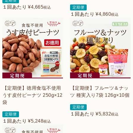
定期便
１回あたり
¥
4,665
定期便
税込
１回あたり
¥
4,860
税込
【定期便】徳用食塩不使用
【定期便】フルーツ＆ナッ
うす皮付ピーナツ 250g×12
ツ 種実入り7袋 126g×10個
袋
定期便
１回あたり
¥
5,832
定期便
税込
１回あたり
¥
5,248
税込