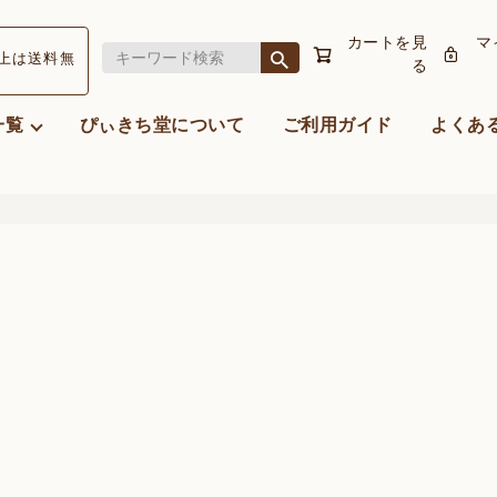
カートを見
マ
以上
は送料無
る
一覧
ぴぃきち堂について
ご利用ガイド
よくあ