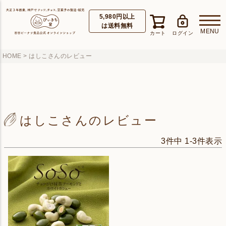
5,980円以上
は送料無料
HOME
はしこさんのレビュー
はしこさんのレビュー
3
件中
1
-
3
件表示