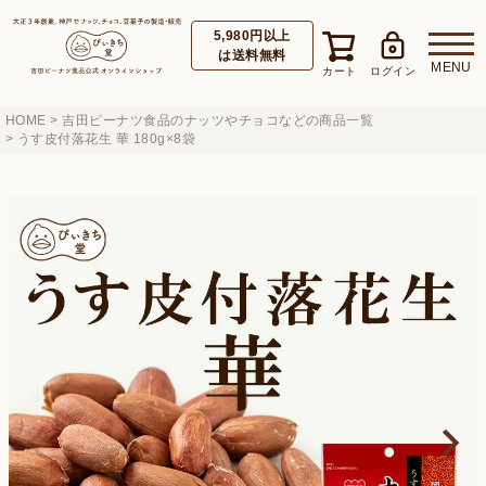
5,980円以上
は送料無料
HOME
吉田ピーナツ食品のナッツやチョコなどの商品一覧
うす皮付落花生 華 180g×8袋