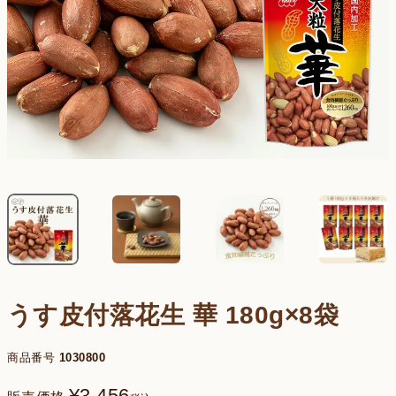
うす皮付落花生 華 180g×8袋
商品番号
1030800
¥
3,456