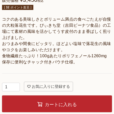
販売価格
税込
[
32
ポイント進呈 ]
コクのある美味しさとボリューム満点の食べごたえが自慢
の大粒落花生です。ぴぃきち堂（吉田ピーナツ食品）の工
場にて素材の風味を活かしてうす皮付のまま香ばしく煎り
上げました。
おつまみや間食にピッタリ。ほどよい塩味で落花生の風味
やコクをお楽しみいただけます。
食物繊維たっぷり！100gあたりポリフェノール1260mg
保存に便利なチャック付きパウチ仕様。
お気に入りに登録する
カートに入れる