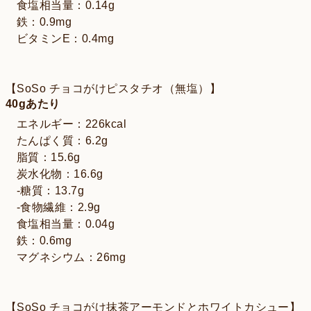
食塩相当量：0.14g
鉄：0.9mg
ビタミンE：0.4mg
【SoSo チョコがけピスタチオ（無塩）】
40gあたり
エネルギー：226kcal
たんぱく質：6.2g
脂質：15.6g
炭水化物：16.6g
-糖質：13.7g
-食物繊維：2.9g
食塩相当量：0.04g
鉄：0.6mg
マグネシウム：26mg
【SoSo チョコがけ抹茶アーモンドとホワイトカシュー】