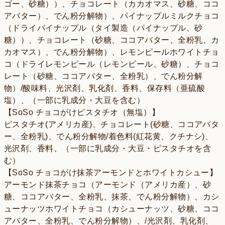
ゴー、砂糖））、チョコレート（カカオマス、砂糖、ココ
アバター）、でん粉分解物）、パイナップルミルクチョコ
（ドライパイナップル（タイ製造（パイナップル、砂
糖））、チョコレート（砂糖、ココアバター、全粉乳、カ
カオマス）、でん粉分解物）、レモンピールホワイトチョ
コ（ドライレモンピール（レモンピール、砂糖）、チョコ
レート（砂糖、ココアバター、全粉乳）、でん粉分解
物）/酸味料、光沢剤、乳化剤、香料、保存料（亜硫酸
塩）、（一部に乳成分・大豆を含む）
【SoSo チョコがけピスタチオ（無塩）】
ピスタチオ(アメリカ産)、チョコレート(砂糖、ココアバタ
ー、全粉乳)、でん粉分解物/着色料(紅花黄、クチナシ)、
光沢剤、香料、（一部に乳成分・大豆・ピスタチオを含
む）
【SoSo チョコがけ抹茶アーモンドとホワイトカシュー】
アーモンド抹茶チョコ（アーモンド（アメリカ産）、砂
糖、ココアバター、全粉乳、抹茶、でん粉分解物）、カシ
ューナッツホワイトチョコ（カシューナッツ、砂糖、ココ
アバター、全粉乳、でん粉分解物）、/光沢剤、乳化剤、