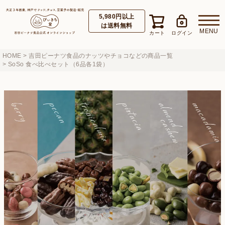
5,980円以上
は送料無料
HOME
吉田ピーナツ食品のナッツやチョコなどの商品一覧
SoSo 食べ比べセット（6品各1袋）