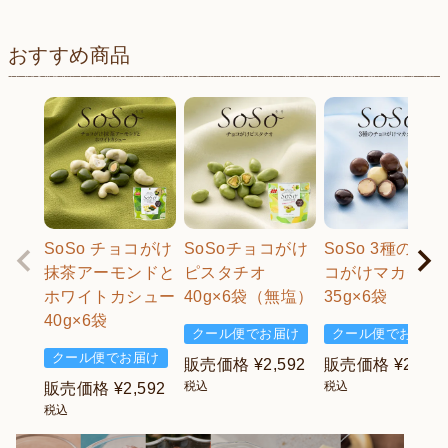
おすすめ商品
SoSo チョコがけ
SoSoチョコがけ
SoSo 3種のチョ
抹茶アーモンドと
ピスタチオ
コがけマカダミ
ホワイトカシュー
40g×6袋（無塩）
35g×6袋
40g×6袋
クール便でお届け
クール便でお届け
クール便でお届け
販売価格
¥
2,592
販売価格
¥
2,592
税込
税込
販売価格
¥
2,592
税込