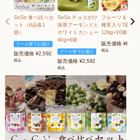
SoSo 食べ比べセ
SoSo チョコがけ
フルーツ＆ナッ
ット（6品各1
抹茶アーモンドと
種実入り7袋
袋）
ホワイトカシュー
126g×10個
40g×6袋
販売価格
¥
6,480
クール便でお届け
税込
クール便でお届け
販売価格
¥
2,592
税込
販売価格
¥
2,592
税込