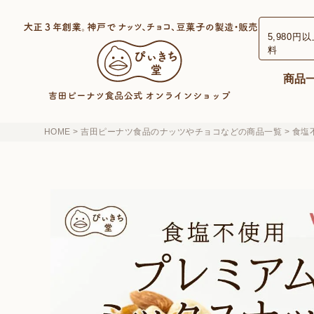
検索
5,980円
料
商品
HOME
吉田ピーナツ食品のナッツやチョコなどの商品一覧
食塩