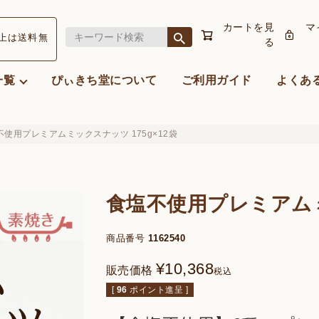
カートを見
マ
以上
は送料無
る
一覧
ぴぃきち堂について
ご利用ガイド
よくあ
不使用プレミアムミックスナッツ 175g×12袋
食塩不使用プレミアムミ
商品番号
1162540
¥
10,368
販売価格
税込
[
96
ポイント進呈 ]