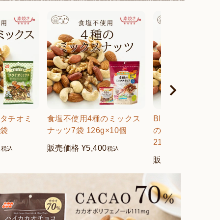
スタチオミ
食塩不使用4種のミックス
BIGパック食塩不
2袋
ナッツ7袋 126g×10個
のミックスナッツ
216g×8個
2
販売価格
¥
5,400
税込
税込
販売価格
¥
6,912
税