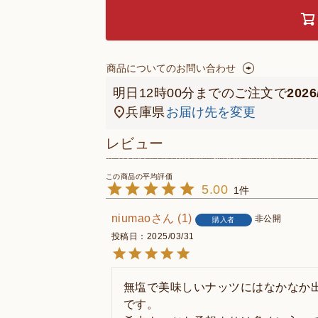
商品についてのお問い合わせ
明日
12時00分
までのご注文で
202
兵庫県
お届け先を変更
レビュー
5.00
1
niumao
1
非公開
購入者
投稿日
2025/03/31
無塩で美味しいナッツにはなかなか
です。
