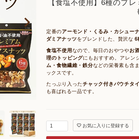
【食塩不使用】6種のプ
定番の
アーモンド・くるみ・カシュー
ダミアナッツ
をブレンドした、贅沢な
6
食塩不使用
なので、毎日のおやつや
お
理のトッピング
にもおすすめ。アレン
ム・食物繊維・鉄分
などの栄養素も含
ックスです。
たっぷり入った
チャック付きパウチタ
も喜ばれる一品です。
お気に入りに登録する