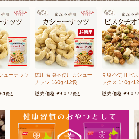
シューナッツ
徳用 食塩不使用カシュー
食塩不使用 ピ
ナッツ 160g×12袋
ックス 140g×1
184
販売価格
¥
9,072
販売価格
¥
9,07
税込
税込