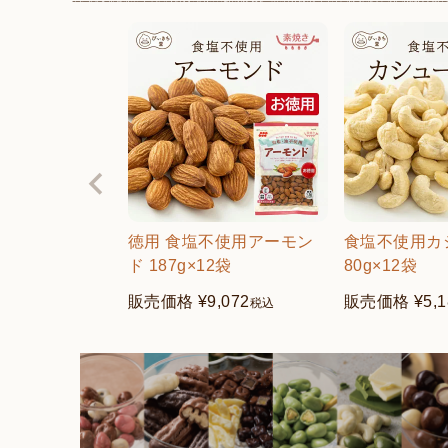
徳用 食塩不使用アーモン
食塩不使用カ
ド 187g×12袋
80g×12袋
販売価格
¥
9,072
販売価格
¥
5,
税込