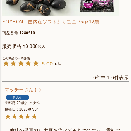
SOYBON 国内産ソフト煎り黒豆 75g×12袋
商品番号
1280510
販売価格
¥
3,888
税込
5.00
6
6
件中
1
-
6
件表示
マッチー
1
購入者
京都府
70歳以上
女性
投稿日
2026/07/04
他社の黒豆炒り大豆を食べてみたのですが、貴社の