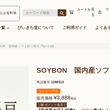
カートを見
マ
以上
は送料無
る
一覧
ぴぃきち堂について
ご利用ガイド
よくあ
BON 国内産ソフト煎り黒豆 75g×12袋
SOYBON 国内産ソフ
商品番号
1280510
リニューアル
¥
3,888
販売価格
税込
[
36
ポイント進呈 ]