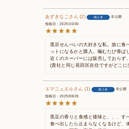
あずきなこ
2
非公開
購入者
投稿日
2025/10/30
黒豆せんべいの大好きな私。故に食
ットになるかと購入。噛むたび香ばし
近くのスーパーには販売しておらず、
(貴社と同じ長田区在住ですがどこに
エマニュエル
1
非公開
購入者
投稿日
2025/08/26
黒豆の香りと食感と後味と、、、すべ
食べ出したら止まらなくなるけど、体